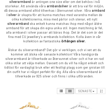
silverarmband
är antingen one size eller om det behövs i två
storlekar. Att använda våra
armbandsilver
är ett bra val för miljön,
då dessa armband alltid tillverkas i återvunnet silver. Våra
armband
i silver
är skapta för att kunna matchas med varandra mellan de
olika kollektionerna, mixa med pärlor och stenar, ett nytt
silverarmband
ska enkelt kunna matchas ihop med något äldre
armband för att skapa din egna unika stil. Ingen matchning är fel,
alla armband i silver passar att bäras ihop. Det är det som är det
fina med CU jewellery’s armbands kollektion. Kolla även in vår
kollektion av fantastiska
örhängen silver
.
Älskar du silverarmband? Det gör vi verkligen, och vi vet att du
kommer att älska vår senaste kollektion! Våra handgjorda
silverarmband är tillverkade av återvunnet silver och vi har en rad
olika stilar att välja mellan. Oavsett om du vill ha något enkelt och
tidlöst för vardagligt bruk eller ett festligt plagg som ger gnistan till
din outfit har vi något perfekt för dig. Alla våra silverarmband är
tillverkade av 925 silver och finns i olika utföranden.
SENASTE