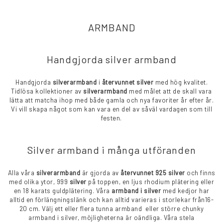
ARMBAND
Handgjorda silver armband
Handgjorda
silverarmband
i
återvunnet silver
med hög kvalitet.
Tidlösa kollektioner av
silverarmband
med målet att de skall vara
lätta att matcha ihop med både gamla och nya favoriter år efter år.
Vi vill skapa något som kan vara en del av såväl vardagen som till
festen.
Silver armband i många utföranden
Alla våra
silverarmband
är gjorda av
återvunnet 925 silver
och finns
med olika ytor, 999
silver
på toppen, en ljus rhodium plätering eller
en 18 karats guldplätering. Våra
armband i silver
med kedjor har
alltid en förlängningslänk och kan alltid varieras i storlekar från16-
20 cm. Välj ett eller flera tunna armband eller större chunky
armband i silver, möjligheterna är oändliga. Våra stela