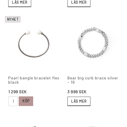
LÄS MER
LÄS MER
NYHET
Pearl bangle bracelet flex
Bear big curb brace silver
black
- 19
1 299 SEK
3 999 SEK
KÖP
LÄS MER