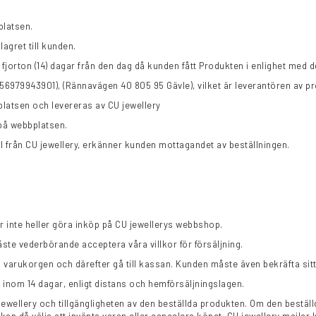
platsen.
agret till kunden.
om fjorton (14) dagar från den dag då kunden fått Produkten i enlighet me
 556979943901), (Rännavägen 40 805 95 Gävle), vilket är leverantören av 
latsen och levereras av CU jewellery
 på webbplatsen.
il från CU jewellery, erkänner kunden mottagandet av beställningen.
ör inte heller göra inköp på CU jewellerys webbshop.
te vederbörande acceptera våra villkor för försäljning.
 varukorgen och därefter gå till kassan. Kunden måste även bekräfta sitt
inom 14 dagar, enligt distans och hemförsäljningslagen.
ewellery och tillgängligheten av den beställda produkten. Om den beställ