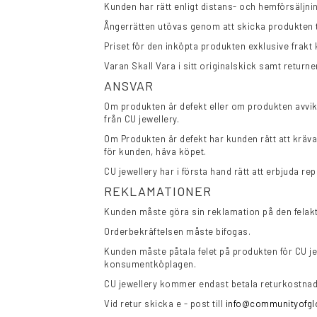
Kunden har rätt enligt distans- och hemförsäljnin
Ångerrätten utövas genom att skicka produkten 
Priset för den inköpta produkten exklusive frakt
Varan Skall Vara i sitt originalskick samt retur
ANSVAR
Om produkten är defekt eller om produkten avvik
från CU jewellery.
Om Produkten är defekt har kunden rätt att kräva re
för kunden, häva köpet.
CU jewellery har i första hand rätt att erbjuda r
REKLAMATIONER
Kunden måste göra sin reklamation på den felaktig
Orderbekräftelsen måste bifogas.
Kunden måste påtala felet på produkten för CU jewe
konsumentköplagen.
CU jewellery kommer endast betala returkostnaden
Vid retur skicka e - post till
info@communityofgl