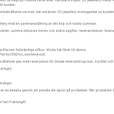
an då välja att invänta varan eller cancelera köpet. CU jewellery mailar 
ll kunden.
erbekräftelse via mail, där erkänner CU jewellery mottagandet av kunden
ellery med en sammanställning av ditt köp och totala summan.
odukten, summa inklusive moms och andra avgifter, leveransdatum, lever
Klarnas fullständiga villkor, klicka här (länk till denna:
l/terms/200/sv_se/checkout).
äftelsen ges med reservation för ökade leverantörspriser, tryckfel och f
 erlagts.
tsdagar.
 kan du bevaka genom att anmäla din epost på produkten. När produkten 
fast fraktavgift.