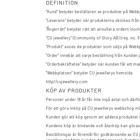
DEFINITION
“Kund" betyder beställaren av produkter på Webb
"Leverans" betyder när produkterna skickas från l
"Ångerrätt" betyder rätt att annullera ordern in
“CU jewellery” (Community of Glory AB) (reg. no.
”Produkt" avses de produkter som säljs på Webbp
"Order" innebär att varje beställning från kunden
"Orderbekräftelse" betyder när kunden får ett ma
"Webbplatsen" betyder CU jewellerys hemsida
http//cujewellery.com
KÖP AV PRODUKTER
Personer under 18 år får inte ingå avtal och därf
För att göra inköp på CU jewellerys webbshop mås
Kunden gör ett köp genom att addera produkter i
Kundens köp är bindande och återköp kan göras 
Beställningar är föremål för godkännande av CU j