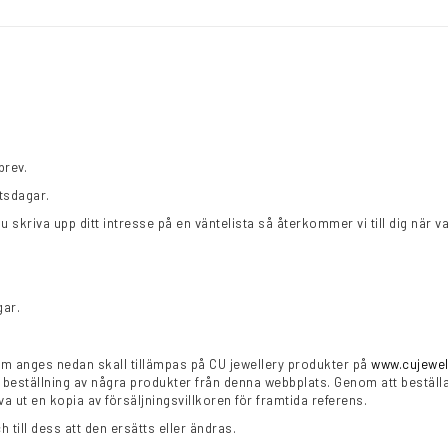
brev.
tsdagar.
du skriva upp ditt intresse på en väntelista så återkommer vi till dig när va
gar.
om anges nedan skall tillämpas på CU jewellery produkter på
www.cujewel
n beställning av några produkter från denna webbplats. Genom att bestäl
va ut en kopia av försäljningsvillkoren för framtida referens.
 till dess att den ersätts eller ändras.