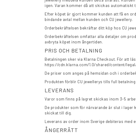
jewellery meddela kunden detta snarast. Kunden k
igen. Varan kommer då att skickas automatiskt ti
Efter köpet är gjort kommer kunden att få en ord
bindande avtal mellan kunden och CU jewellery.
Orderbekräftelsen bekräftar ditt köp hos CU jew
Orderbekräftelsen omfattar alla detaljer om pr
avbryta köpet inom ångertiden.
PRIS OCH BETALNING
Betalningen sker via Klarna Checkout. För att läsa 
https://cdn.klarna.com/1.0/shared/content/lega
De priser som anges på hemsidan och i orderbekr
Produkten förblir CU jewellerys tills full betalning
LEVERANS
Varor som finns på lagret skickas inom 3-5 arbe
De produkter som för närvarande är slut i lager
skickat till dig.
Leverans av order inom Sverige debiteras med en 
ÅNGERRÄTT