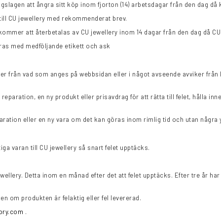
gslagen att ångra sitt köp inom fjorton (14) arbetsdagar från den dag då 
till CU jewellery med rekommenderat brev.
 kommer att återbetalas av CU jewellery inom 14 dagar från den dag då CU
neras med medföljande etikett och ask
er från vad som anges på webbsidan eller i något avseende avviker från
paration, en ny produkt eller prisavdrag för att rätta till felet, hålla inn
eparation eller en ny vara om det kan göras inom rimlig tid och utan några
a varan till CU jewellery så snart felet upptäcks.
llery. Detta inom en månad efter det att felet upptäcks. Efter tre år har 
 om produkten är felaktig eller fel levererad.
ory.com
.