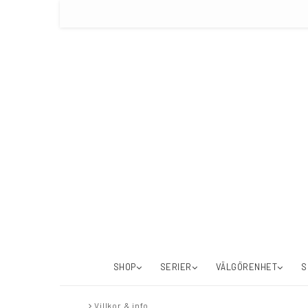
SHOP
SERIER
VÄLGÖRENHET
S
Villkor & info