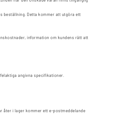
kunden när den önskade varan finns tillgänglig
s beställning. Detta kommer att utgöra ett
anskostnader, information om kundens rätt att
elaktiga angivna specifikationer.
är åter i lager kommer ett e-postmeddelande