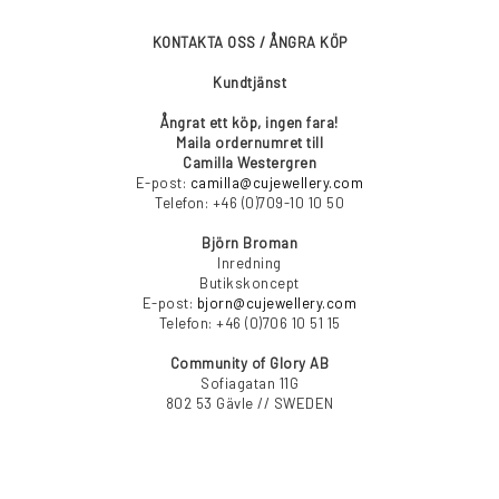
KONTAKTA OSS / ÅNGRA KÖP
Kundtjänst
Ångrat ett köp, ingen fara!
Maila ordernumret till
Camilla Westergren
E-post:
camilla@cujewellery.com
Telefon: +46 (0)709-10 10 50
Björn Broman
Inredning
Butikskoncept
E-post:
bjorn@cujewellery.com
Telefon: +46 (0)706 10 51 15
Community of Glory AB
Sofiagatan 11G
802 53 Gävle // SWEDEN