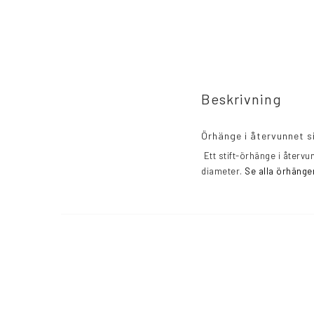
Beskrivning
Örhänge i återvunnet si
 Ett stift-örhänge i återvunnet silver och rhodium plätering samt med 4 cubic zirkon stenar, örhänget är ca 28 mm i 
diameter. 
Se alla örhängen