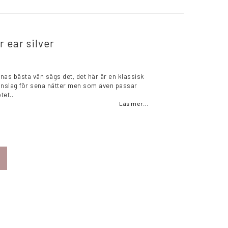
 ear silver
nas bästa vän sägs det, det här är en klassisk
nslag för sena nätter men som även passar
tet..
Läs mer...