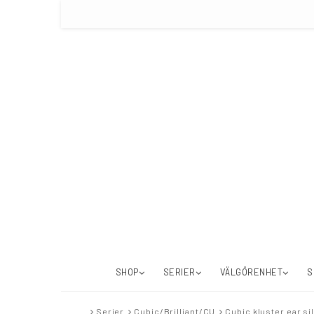
SHOP
SERIER
VÄLGÖRENHET
S
Serier
Cubic/Brilliant/CU
Cubic kluster ear si