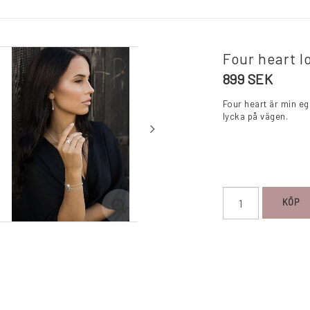
Four heart lo
899 SEK
Four heart är min ege
lycka på vägen.
KÖP