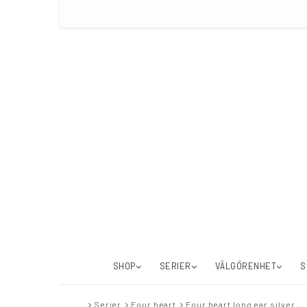
SHOP
SERIER
VÄLGÖRENHET
S
Serier
Four heart
Four heart long ear silver