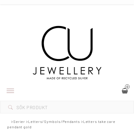
0
Toggle
navigation
Serier
Letters/Symbols/Pendants
Letters take care
pendant gold