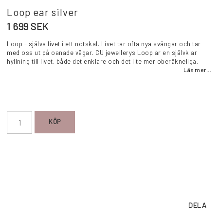
Loop ear silver
1 699 SEK
Loop - själva livet i ett nötskal. Livet tar ofta nya svängar och tar
med oss ut på oanade vägar. CU jewellerys Loop är en självklar
hyllning till livet, både det enklare och det lite mer oberäkneliga.
Läs mer...
KÖP
DELA