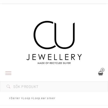
0
Toggle
navigation
Serier
Loop
Loop ear silver