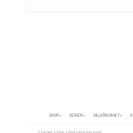
SHOP
SERIER
VÄLGÖRENHET
S
Serier
One
One cane ear gold