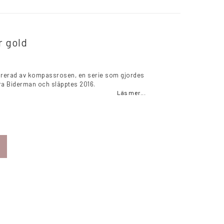
r gold
pirerad av kompassrosen, en serie som gjordes
a Biderman och släpptes 2016.
Läs mer...