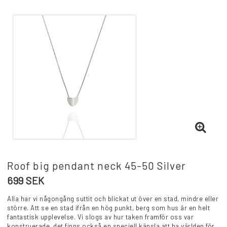
Roof big pendant neck 45-50 Silver
699 SEK
Alla har vi någongång suttit och blickat ut över en stad, mindre eller
större. Att se en stad ifrån en hög punkt, berg som hus är en helt
fantastisk upplevelse. Vi slogs av hur taken framför oss var
konstruerade, det finns också en speciell känsla att ha världen för