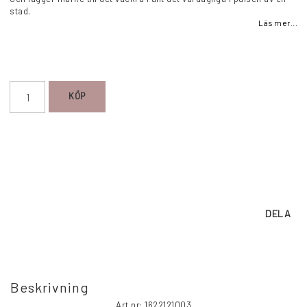
stad.
Läs mer...
KÖP
DELA
Beskrivning
Art.nr: 1622121003