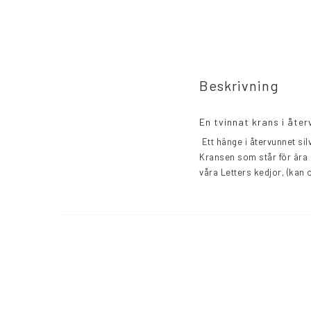
Beskrivning
En tvinnat krans i åter
 Ett hänge i återvunnet silver med en 18 karats guldplätering formad som en tvinnad krans som är 30 mm i yttermått. 
Kransen som står för ära o
våra Letters kedjor, (kan