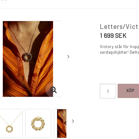
Letters/Vict
1 699 SEK
Victory står för hopp
vardagshjältar! Dett
KÖP