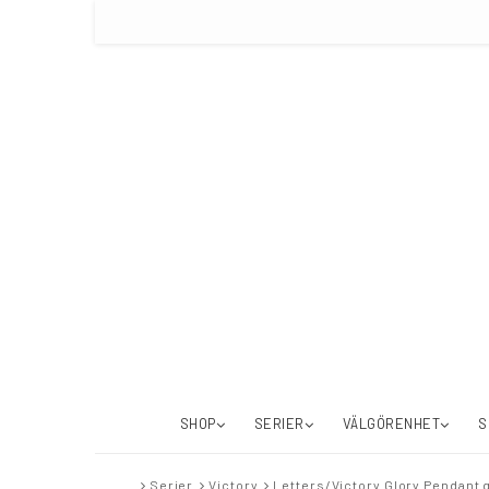
SHOP
SERIER
VÄLGÖRENHET
S
Serier
Victory
Letters/Victory Glory Pendant 