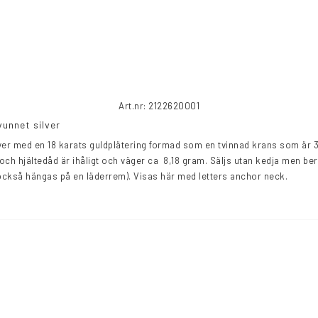
Art.nr: 2122620001
vunnet silver
ch hjältedåd är ihåligt och väger ca  8,18 gram. Säljs utan kedja men berlo
 också hängas på en läderrem). Visas här med letters anchor neck.